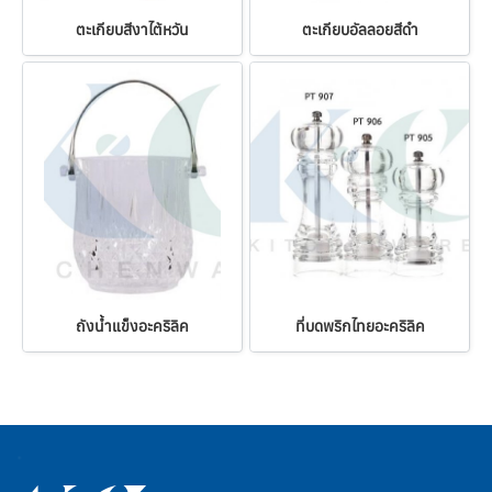
ตะเกียบสีงาไต้หวัน
ตะเกียบอัลลอยสีดำ
ถังน้ำแข็งอะคริลิค
ที่บดพริกไทยอะคริลิค