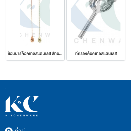
ช้อนบาร์ค็อกเทลสแตนเลส สีทอง-พิงค์โกลด์
ที่กรองค็อกเทลสแตนเลส
ที่อยู่