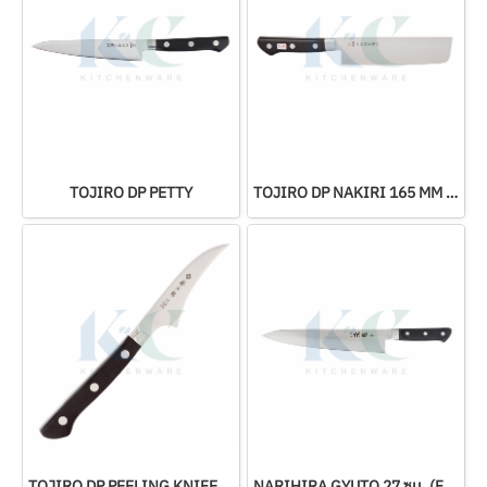
TOJIRO DP PETTY
TOJIRO DP NAKIRI 165 MM (F-502)
TOJIRO DP PEELING KNIFE 70 MM (F-799)
NARIHIRA GYUTO 27 ซม. (FC-45)