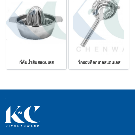
ที่คั้นน้ำส้มสแตนเลส
ที่กรองค็อกเทลสแตนเลส