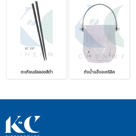
ตะเกียบอัลลอยสีดำ
ถังน้ำแข็งอะคริลิค