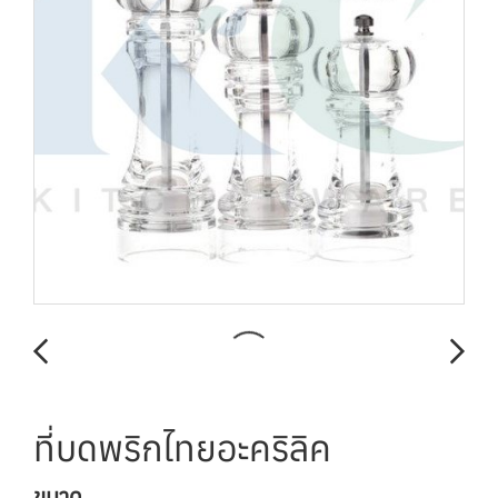
ที่บดพริกไทยอะคริลิค
ขนาด