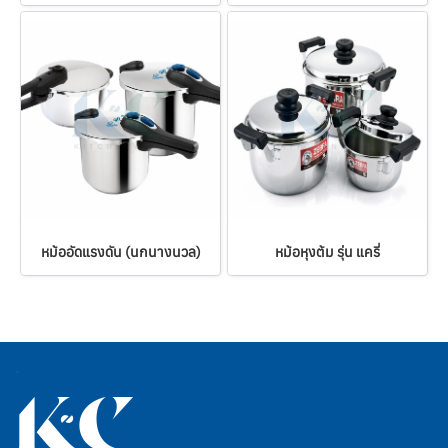
หม้ออัดแรงดัน (นกนางนวล)
หม้อหุงต้ม รุ่น แครี่