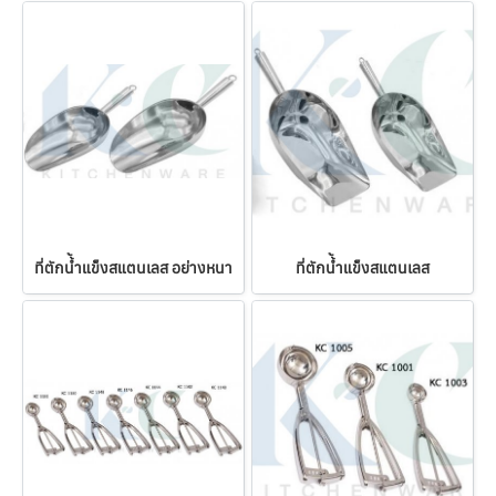
ที่ตักน้้ำแข็งสแตนเลส อย่างหนา
ที่ตักน้้ำแข็งสแตนเลส