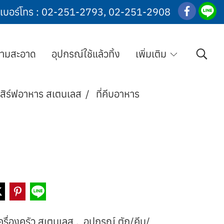
เบอร์โทร :
02-251-2793
,
02-251-2908
วามสะอาด
อุปกรณ์ใช้แล้วทิ้ง
เพิ่มเติม
เสิร์ฟอาหาร สเตนเลส
ที่คีบอาหาร
ครื่องครัว สเตนเลส
,
อุปกรณ์ ตัก/คีบ/