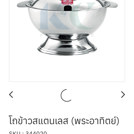
โถข้าวสแตนเลส (พระอาทิตย์)
SKU : 344020