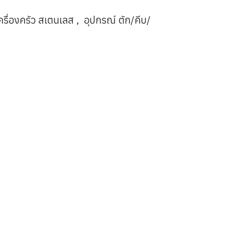
ครื่องครัว สเตนเลส
,
อุปกรณ์ ตัก/คีบ/