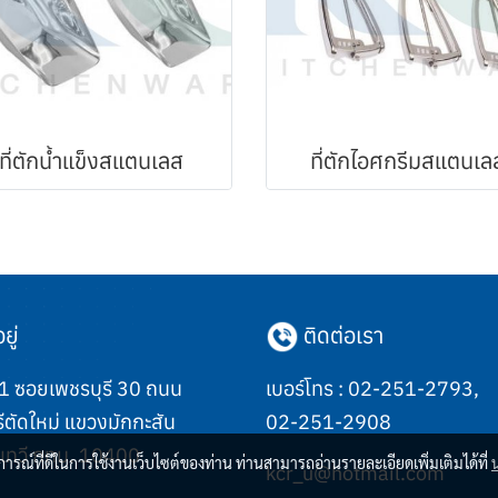
ที่ตักน้้ำแข็งสแตนเลส
ที่ตักไอศกรีมสแตนเล
ยู่
ติดต่อเรา
 ซอยเพชรบุรี 30 ถนน
เบอร์โทร :
02-251-2793
,
ีตัดใหม่ แขวงมักกะสัน
02-251-2908
เทวี กทม. 10400
บการณ์ที่ดีในการใช้งานเว็บไซต์ของท่าน ท่านสามารถอ่านรายละเอียดเพิ่มเติมได้ที่
kcr_u@hotmail.com