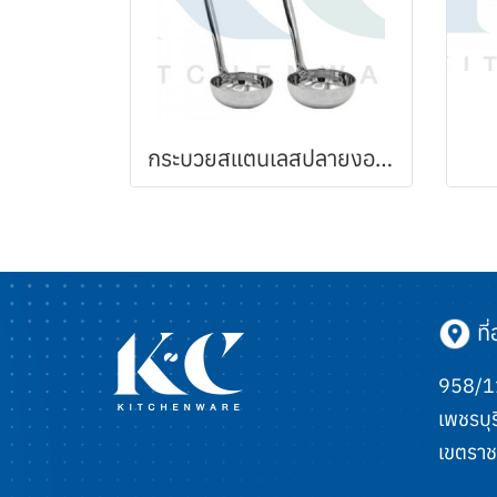
กระบวยสแตนเลสปลายงอด้ามยาว
ที่อ
958/11
เพชรบุร
เขตราช