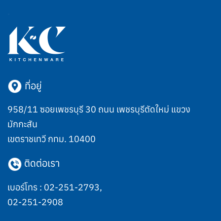
ที่อยู่
958/11 ซอยเพชรบุรี 30 ถนน เพชรบุรีตัดใหม่ แขวง
มักกะสัน
เขตราชเทวี กทม. 10400
ติดต่อเรา
เบอร์โทร :
02-251-2793
,
02-251-2908