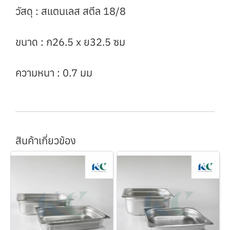
วัสดุ : สแตนเลส สตีล 18/8
ขนาด : ก26.5 x ย32.5 ซม
ความหนา : 0.7 มม
สินค้าเกี่ยวข้อง