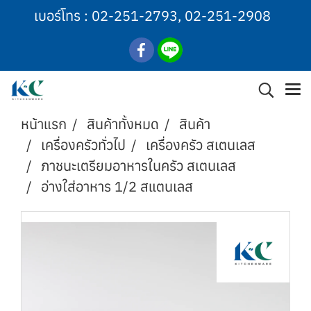
เบอร์โทร :
02-251-2793
,
02-251-2908
หน้าแรก
สินค้าทั้งหมด
สินค้า
เครื่องครัวทั่วไป
เครื่องครัว สเตนเลส
ภาชนะเตรียมอาหารในครัว สเตนเลส
อ่างใส่อาหาร 1/2 สแตนเลส