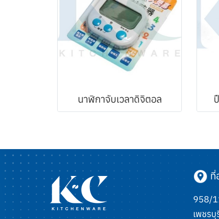
นาฬิกาจับเวลาดิจิตอล
ป
ที่อ
958/11
เพชรบุร