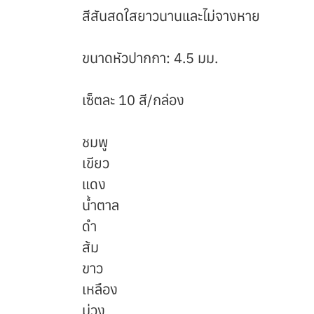
สีสันสดใสยาวนานและไม่จางหาย
ขนาดหัวปากกา: 4.5 มม.
เซ็ตละ 10 สี/กล่อง
ชมพู
เขียว
แดง
น้ำตาล
ดำ
ส้ม
ขาว
เหลือง
ม่วง