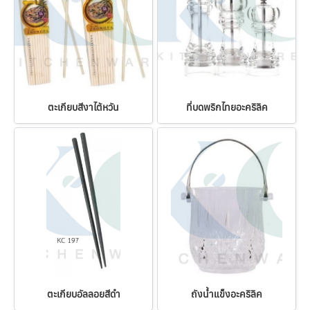
ตะเกียบสีงาไต้หวัน
ที่บดพริกไทยอะคริลิค
ตะเกียบอัลลอยสีดำ
ถังน้ำแข็งอะคริลิค