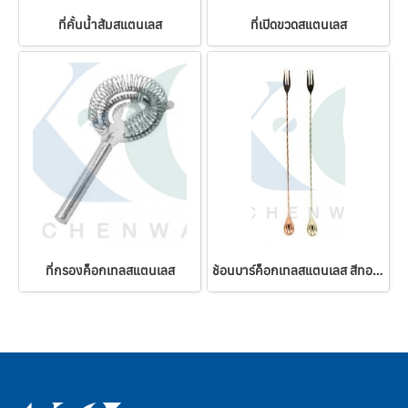
ที่คั้นน้ำส้มสแตนเลส
ที่เปิดขวดสแตนเลส
ที่กรองค็อกเทลสแตนเลส
ช้อนบาร์ค็อกเทลสแตนเลส สีทอง-พิงค์โกลด์