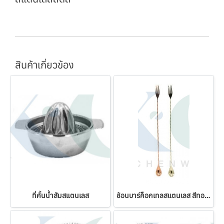
สินค้าเกี่ยวข้อง
ที่คั้นน้ำส้มสแตนเลส
ช้อนบาร์ค็อกเทลสแตนเลส สีทอง-พิงค์โกลด์