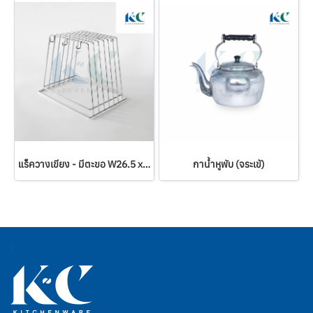
แร็ควางเขียง - มีตะขอ W26.5 x L31 x 26 cm
กาน้ำหูพับ (จระเข้)