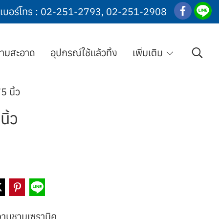
เบอร์โทร :
02-251-2793
,
02-251-2908
วามสะอาด
อุปกรณ์ใช้แล้วทิ้ง
เพิ่มเติม
5 นิ้ว
ิ้ว
จานชามเซรามิค