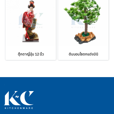
ตุ๊กตาญี่ปุ่น 12 นิ้ว
ต้นบอนไซตกแต่งมินิ