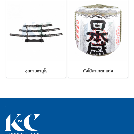
ชุดดาบซามูไร
ถังไม้สาเกตกแต่ง