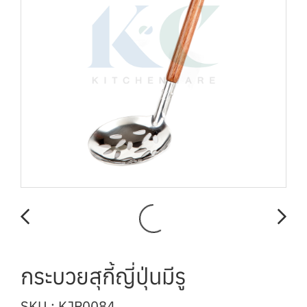
กระบวยสุกี้ญี่ปุ่นมีรู
SKU : KJP0084