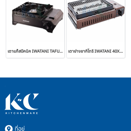
เตาแก๊สปิคนิค IWATANI TAFUMARU (CB-ODX-1)
เตาย่างยากิโทริ IWATANI 40X21 ซม.
ที่อยู่