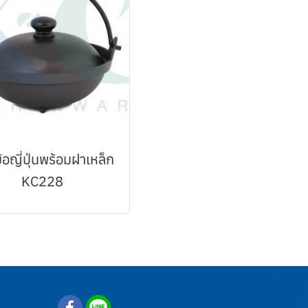
้อญี่ปุ่นพร้อมฝาเหล็ก
KC228