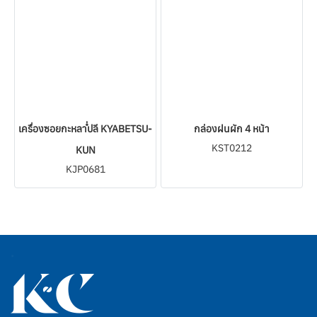
เครื่องซอยกะหล่ำปลี KYABETSU-
กล่องฝนผัก 4 หน้า
KST0212
KUN
KJP0681